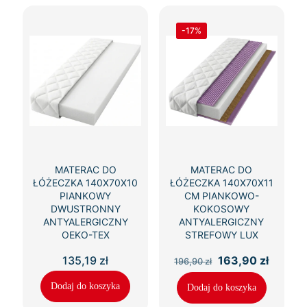
-17%
MATERAC DO
MATERAC DO
ŁÓŻECZKA 140X70X10
ŁÓŻECZKA 140X70X11
PIANKOWY
CM PIANKOWO-
DWUSTRONNY
KOKOSOWY
ANTYALERGICZNY
ANTYALERGICZNY
OEKO-TEX
STREFOWY LUX
Pierwotna
Aktual
135,19
zł
163,90
zł
196,90
zł
cena
cena
wynosiła:
wynosi
Dodaj do koszyka
Dodaj do koszyka
196,90 zł.
163,90 