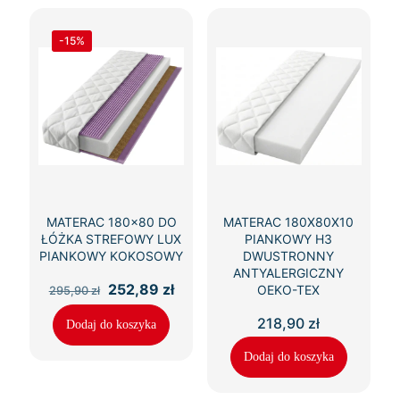
-15%
MATERAC 180×80 DO
MATERAC 180X80X10
ŁÓŻKA STREFOWY LUX
PIANKOWY H3
PIANKOWY KOKOSOWY
DWUSTRONNY
ANTYALERGICZNY
Pierwotna
Aktualna
252,89
zł
OEKO-TEX
295,90
zł
cena
cena
wynosiła:
wynosi:
218,90
zł
Dodaj do koszyka
295,90 zł.
252,89 zł.
Dodaj do koszyka