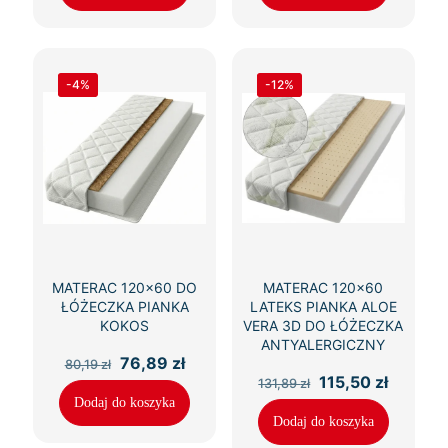
-4%
-12%
MATERAC 120×60 DO
MATERAC 120×60
ŁÓŻECZKA PIANKA
LATEKS PIANKA ALOE
KOKOS
VERA 3D DO ŁÓŻECZKA
ANTYALERGICZNY
Pierwotna
Aktualna
76,89
zł
80,19
zł
cena
cena
Pierwotna
Aktualn
115,50
zł
131,89
zł
wynosiła:
wynosi:
cena
cena
Dodaj do koszyka
80,19 zł.
76,89 zł.
wynosiła:
wynosi:
Dodaj do koszyka
131,89 zł.
115,50 z