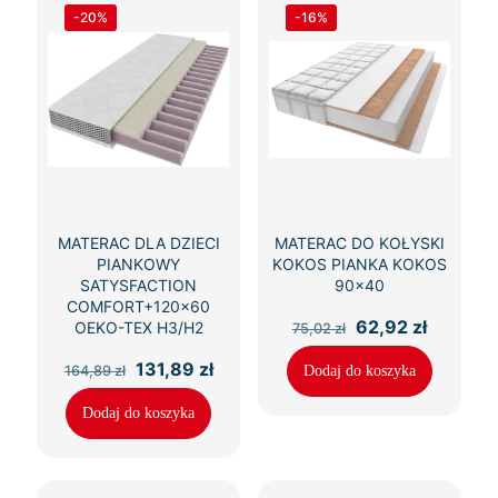
-20%
-16%
MATERAC DLA DZIECI
MATERAC DO KOŁYSKI
PIANKOWY
KOKOS PIANKA KOKOS
SATYSFACTION
90×40
COMFORT+120×60
Pierwotna
Aktualn
62,92
zł
OEKO-TEX H3/H2
75,02
zł
cena
cena
wynosiła:
wynosi:
Pierwotna
Aktualna
131,89
zł
164,89
zł
Dodaj do koszyka
75,02 zł.
62,92 zł
cena
cena
wynosiła:
wynosi:
Dodaj do koszyka
164,89 zł.
131,89 zł.