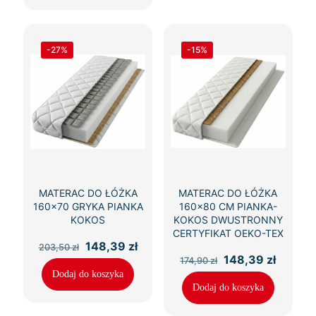
-27%
-15%
MATERAC DO ŁÓŻKA
MATERAC DO ŁÓŻKA
160×70 GRYKA PIANKA
160×80 CM PIANKA-
KOKOS
KOKOS DWUSTRONNY
CERTYFIKAT OEKO-TEX
Pierwotna
Aktualna
148,39
zł
203,50
zł
cena
cena
Pierwotna
Aktual
148,39
zł
174,90
zł
wynosiła:
wynosi:
cena
cena
Dodaj do koszyka
203,50 zł.
148,39 zł.
wynosiła:
wynosi
Dodaj do koszyka
174,90 zł.
148,39 