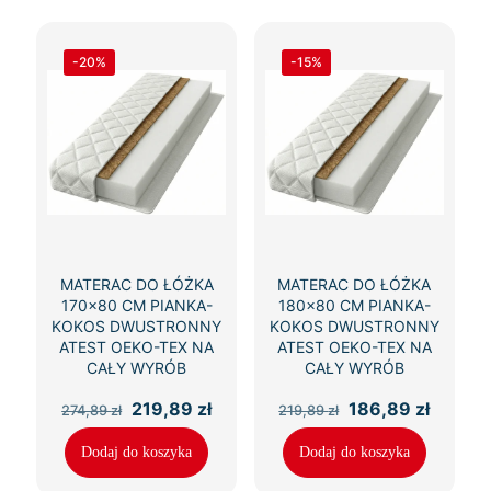
-20%
-15%
MATERAC DO ŁÓŻKA
MATERAC DO ŁÓŻKA
170×80 CM PIANKA-
180×80 CM PIANKA-
KOKOS DWUSTRONNY
KOKOS DWUSTRONNY
ATEST OEKO-TEX NA
ATEST OEKO-TEX NA
CAŁY WYRÓB
CAŁY WYRÓB
Pierwotna
Aktualna
Pierwotna
Aktual
219,89
zł
186,89
zł
274,89
zł
219,89
zł
cena
cena
cena
cena
wynosiła:
wynosi:
wynosiła:
wynosi
Dodaj do koszyka
Dodaj do koszyka
274,89 zł.
219,89 zł.
219,89 zł.
186,89 