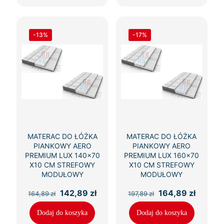
-13%
-17%
MATERAC DO ŁÓŻKA
MATERAC DO ŁÓŻKA
PIANKOWY AERO
PIANKOWY AERO
PREMIUM LUX 140×70
PREMIUM LUX 160×70
X10 CM STREFOWY
X10 CM STREFOWY
MODUŁOWY
MODUŁOWY
Pierwotna
Aktualna
Pierwotna
Aktual
142,89
zł
164,89
zł
164,89
zł
197,89
zł
cena
cena
cena
cena
wynosiła:
wynosi:
wynosiła:
wynosi
Dodaj do koszyka
Dodaj do koszyka
164,89 zł.
142,89 zł.
197,89 zł.
164,89 