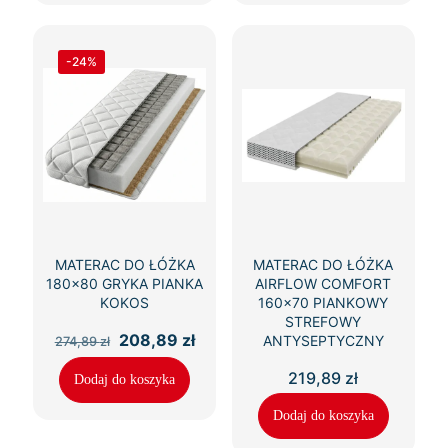
-24%
MATERAC DO ŁÓŻKA
MATERAC DO ŁÓŻKA
180×80 GRYKA PIANKA
AIRFLOW COMFORT
KOKOS
160×70 PIANKOWY
STREFOWY
Pierwotna
Aktualna
208,89
zł
ANTYSEPTYCZNY
274,89
zł
cena
cena
wynosiła:
wynosi:
219,89
zł
Dodaj do koszyka
274,89 zł.
208,89 zł.
Dodaj do koszyka