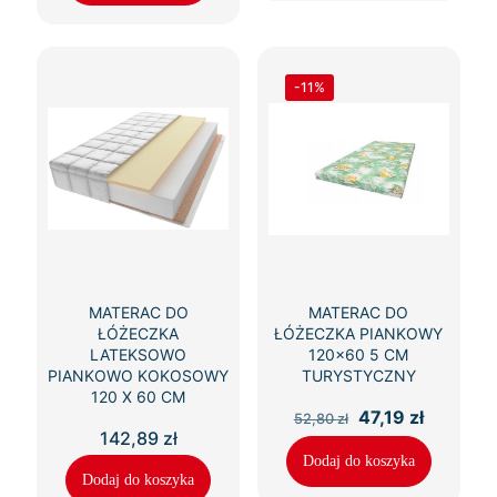
-11%
MATERAC DO
MATERAC DO
ŁÓŻECZKA
ŁÓŻECZKA PIANKOWY
LATEKSOWO
120×60 5 CM
PIANKOWO KOKOSOWY
TURYSTYCZNY
120 X 60 CM
Pierwotna
Aktualn
47,19
zł
52,80
zł
cena
cena
142,89
zł
wynosiła:
wynosi:
Dodaj do koszyka
52,80 zł.
47,19 zł.
Dodaj do koszyka