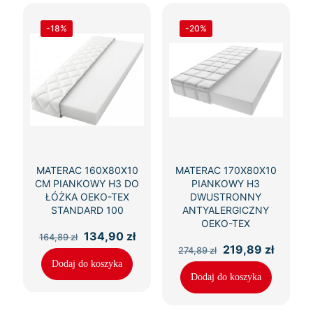
-18%
-20%
MATERAC 160X80X10
MATERAC 170X80X10
CM PIANKOWY H3 DO
PIANKOWY H3
ŁÓŻKA OEKO-TEX
DWUSTRONNY
STANDARD 100
ANTYALERGICZNY
OEKO-TEX
Pierwotna
Aktualna
134,90
zł
164,89
zł
cena
cena
Pierwotna
Aktual
219,89
zł
274,89
zł
wynosiła:
wynosi:
cena
cena
Dodaj do koszyka
164,89 zł.
134,90 zł.
wynosiła:
wynosi
Dodaj do koszyka
274,89 zł.
219,89 