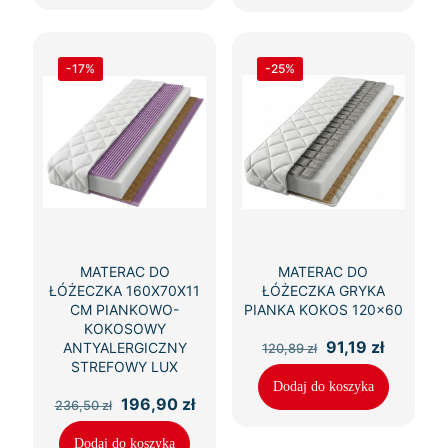
-17%
-25%
MATERAC DO
MATERAC DO
ŁÓŻECZKA 160X70X11
ŁÓŻECZKA GRYKA
CM PIANKOWO-
PIANKA KOKOS 120×60
KOKOSOWY
Pierwotna
Aktualn
91,19
zł
ANTYALERGICZNY
120,89
zł
cena
cena
STREFOWY LUX
wynosiła:
wynosi:
Dodaj do koszyka
120,89 zł.
91,19 zł.
Pierwotna
Aktualna
196,90
zł
236,50
zł
cena
cena
wynosiła:
wynosi:
Dodaj do koszyka