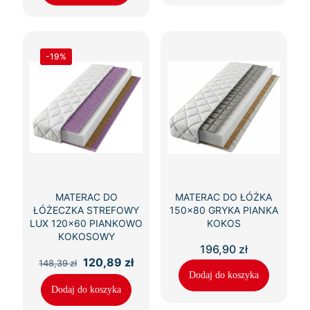
-19%
MATERAC DO
MATERAC DO ŁÓŻKA
ŁÓŻECZKA STREFOWY
150×80 GRYKA PIANKA
LUX 120×60 PIANKOWO
KOKOS
KOKOSOWY
196,90
zł
Pierwotna
Aktualna
120,89
zł
148,39
zł
cena
cena
Dodaj do koszyka
wynosiła:
wynosi:
Dodaj do koszyka
148,39 zł.
120,89 zł.