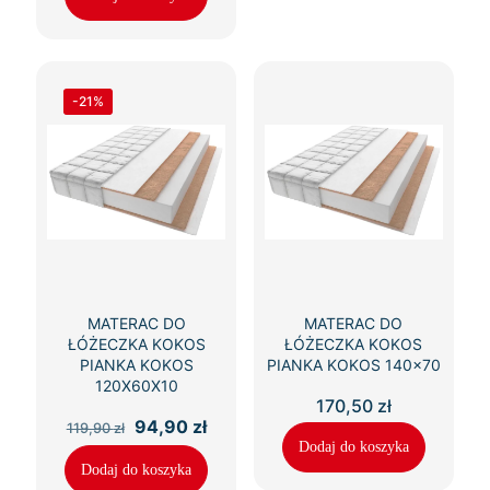
236,50 zł.
196,90 zł.
-21%
MATERAC DO
MATERAC DO
ŁÓŻECZKA KOKOS
ŁÓŻECZKA KOKOS
PIANKA KOKOS
PIANKA KOKOS 140×70
120X60X10
170,50
zł
Pierwotna
Aktualna
94,90
zł
119,90
zł
cena
cena
Dodaj do koszyka
wynosiła:
wynosi:
Dodaj do koszyka
119,90 zł.
94,90 zł.