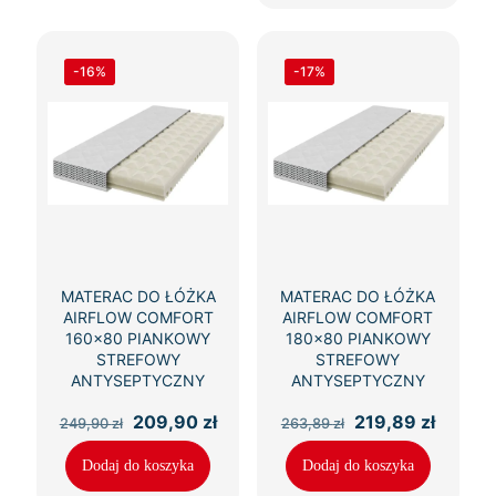
-16%
-17%
MATERAC DO ŁÓŻKA
MATERAC DO ŁÓŻKA
AIRFLOW COMFORT
AIRFLOW COMFORT
160×80 PIANKOWY
180×80 PIANKOWY
STREFOWY
STREFOWY
ANTYSEPTYCZNY
ANTYSEPTYCZNY
Pierwotna
Aktualna
Pierwotna
Aktual
209,90
zł
219,89
zł
249,90
zł
263,89
zł
cena
cena
cena
cena
wynosiła:
wynosi:
wynosiła:
wynosi
Dodaj do koszyka
Dodaj do koszyka
249,90 zł.
209,90 zł.
263,89 zł.
219,89 