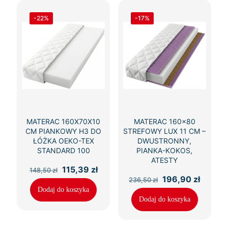
-22%
-17%
MATERAC 160X70X10
MATERAC 160×80
CM PIANKOWY H3 DO
STREFOWY LUX 11 CM –
ŁÓŻKA OEKO-TEX
DWUSTRONNY,
STANDARD 100
PIANKA-KOKOS,
ATESTY
Pierwotna
Aktualna
115,39
zł
148,50
zł
cena
cena
Pierwotna
Aktual
196,90
zł
236,50
zł
wynosiła:
wynosi:
cena
cena
Dodaj do koszyka
148,50 zł.
115,39 zł.
wynosiła:
wynosi
Dodaj do koszyka
236,50 zł.
196,90 