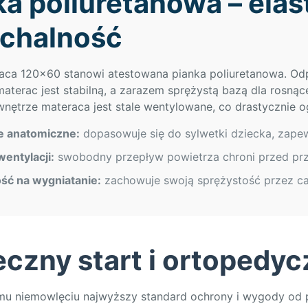
ka poliuretanowa – elas
chalność
aca 120×60 stanowi atestowana pianka poliuretanowa. Odp
materac jest stabilną, a zarazem sprężystą bazą dla rosną
 wnętrze materaca jest stale wentylowane, co drastycznie o
e anatomiczne:
dopasowuje się do sylwetki dziecka, zapew
entylacji:
swobodny przepływ powietrza chroni przed pr
ść na wygniatanie:
zachowuje swoją sprężystość przez ca
eczny start i ortopedy
mu niemowlęciu najwyższy standard ochrony i wygody od 