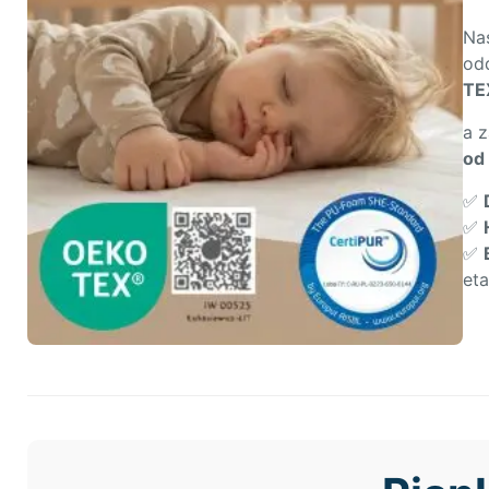
Na
od
TE
a 
od
✅
✅
✅
eta