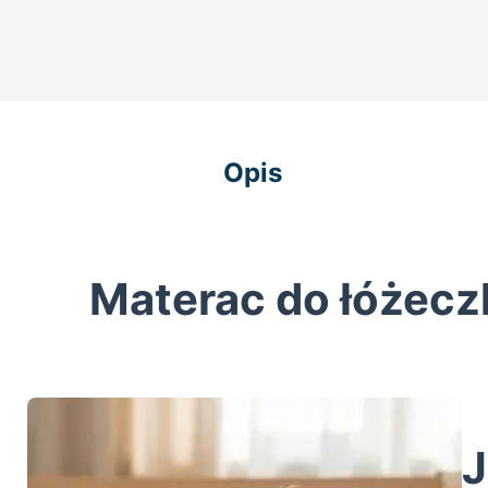
Opis
Materac do łóżec
J