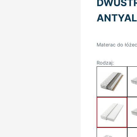
DWUST
ANTYAL
Materac do łóże
Rodzaj: