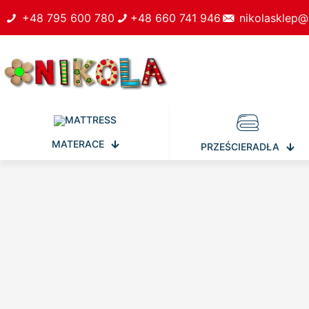
+48 795 600 780
+48 660 741 946
nikolasklep@
MATERACE
PRZEŚCIERADŁA