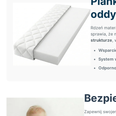
Pian
oddy
Rdzeń mater
sprawia, że 
strukturze
,
Wsparci
System w
Odporno
Bezpi
Zapewnij swoje