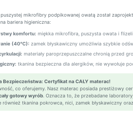
puszystej mikrofibry podpikowanej owatą został zaprojekt
a bariera higieniczna:
rstwy komfortu:
miękka mikrofibra, puszysta owata i flizel
anie (40°C):
zamek błyskawiczny umożliwia szybkie odśw
yrkulacji:
materiały paroprzepuszczalne chronią przed gr
giczny:
tkanina bezpieczna dla alergików, nie wywołuje po
 Bezpieczeństwa: Certyfikat na CAŁY materac!
ość, co oferujemy. Nasz materac posiada prestiżowy cer
cały gotowy wyrób
. Oznacza to, że przebadane laboratoryj
le również tkanina pokrowca, nici, zamek błyskawiczny ora