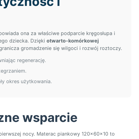
tyczność i
owiada ona za właściwe podparcie kręgosłupa i
cego dziecka. Dzięki
otwarto-komórkowej
granicza gromadzenie się wilgoci i rozwój roztoczy.
niając regenerację.
zegrzaniem.
ły okres użytkowania.
czne wsparcie
pierwszej nocy. Materac piankowy 120x60x10 to