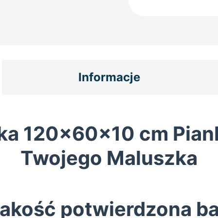
łóżeczka
120x60x10
Piankowy
Dwustronny
Antyalergiczny
Oeko-
Tex
Informacje
zka 120x60x10 cm Pian
Twojego Maluszka
akość potwierdzona b