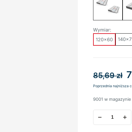
Wymiar:
140x7
120x60
P
85,69
zł
c
Poprzednia najniższa 
w
9001 w magazynie
8
ilość
Materac
do