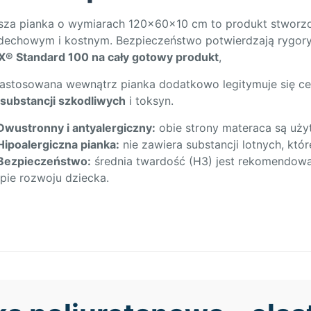
sza pianka o wymiarach 120x60x10 cm to produkt stworzon
dechowym i kostnym. Bezpieczeństwo potwierdzają rygorys
X® Standard 100 na cały gotowy produkt
,
zastosowana wewnątrz pianka dodatkowo legitymuje się c
 substancji szkodliwych
i toksyn.
Dwustronny i antyalergiczny:
obie strony materaca są użyt
Hipoalergiczna pianka:
nie zawiera substancji lotnych, kt
Bezpieczeństwo:
średnia twardość (H3) jest rekomendow
pie rozwoju dziecka.