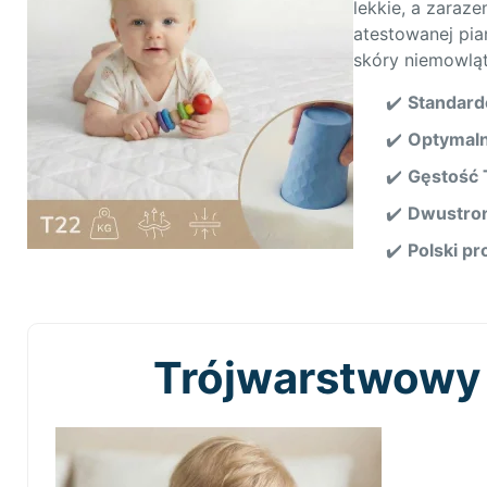
lekkie, a zaraz
atestowanej pia
skóry niemowląt
✔️
Standar
✔️
Optymal
✔️
Gęstość 
✔️
Dwustron
✔️
Polski p
Trójwarstwowy 