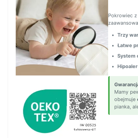
Pokrowiec z 
zaawansowan
Trzy wa
Łatwe pr
System c
Hipoaler
Gwarancja
Mamy pewn
obejmuje
pianka, a