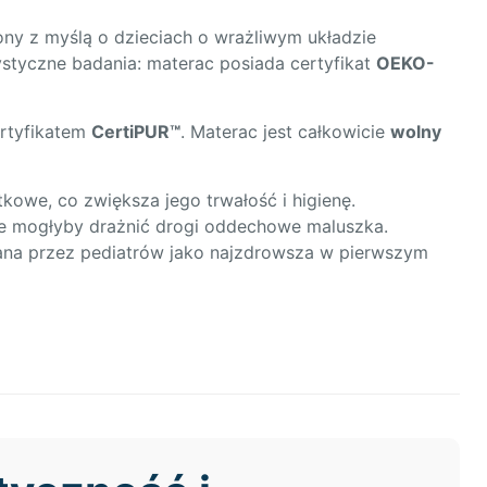
y z myślą o dzieciach o wrażliwym układzie
tyczne badania: materac posiada certyfikat
OEKO-
ertyfikatem
CertiPUR™
. Materac jest całkowicie
wolny
kowe, co zwiększa jego trwałość i higienę.
óre mogłyby drażnić drogi oddechowe maluszka.
ana przez pediatrów jako najzdrowsza w pierwszym