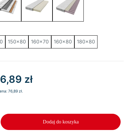
0
150x80
160x70
160x80
180x80
ierwotna
Aktualna
76,89
zł
ena
cena
cena:
76,89
zł
.
ynosiła:
wynosi:
5,69 zł.
76,89 zł.
Dodaj do koszyka