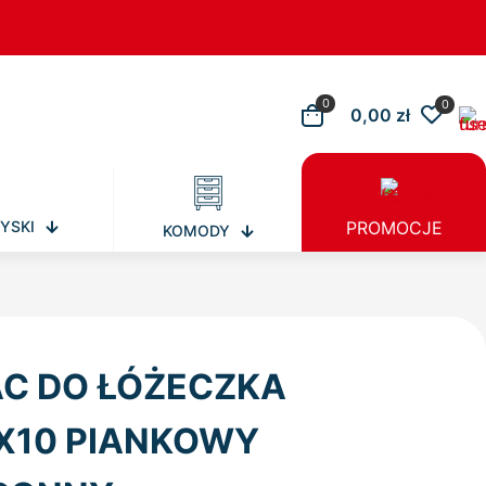
0
0
0,00 zł
YSKI
PROMOCJE
KOMODY
C DO ŁÓŻECZKA
X10 PIANKOWY