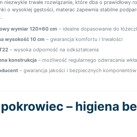
em niezwykle trwałe rozwiązanie, które dba o prawidłowy r
nki o wysokiej gęstości, materac zapewnia stabilne podpar
.
dowy wymiar 120×60 cm
– idealne dopasowanie do łóżecz
na wysokość 10 cm
– gwarancja komfortu i trwałości
T22
– wysoka odporność na odkształcenia
na konstrukcja
– możliwość regularnego odwracania wkł
roducent
– gwarancja jakości i bezpiecznych komponentów
pokrowiec – higiena 