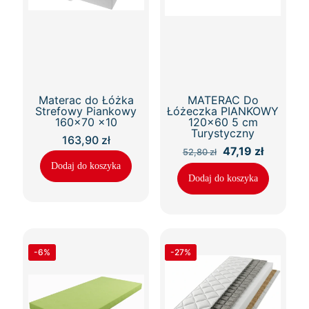
Materac do Łóżka
MATERAC Do
Strefowy Piankowy
Łóżeczka PIANKOWY
160×70 x10
120×60 5 cm
Turystyczny
163,90
zł
P
A
47,19
zł
52,80
zł
i
k
Dodaj do koszyka
e
t
Dodaj do koszyka
r
u
w
a
o
l
t
n
n
a
a
c
c
e
-6%
-27%
e
n
n
a
a
w
w
y
y
n