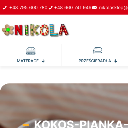
+48 795 600 780
+48 660 741 946
nikolasklep@
MATERACE
PRZEŚCIERADŁA
KOKOS-PIANKA