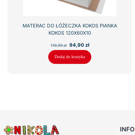
MATERAC DO ŁÓŻECZKA KOKOS PIANKA
KOKOS 120X60X10
Pierwotna
Aktualna
94,90
zł
119,90
zł
cena
cena
wynosiła:
wynosi:
Dodaj do koszyka
119,90 zł.
94,90 zł.
INF