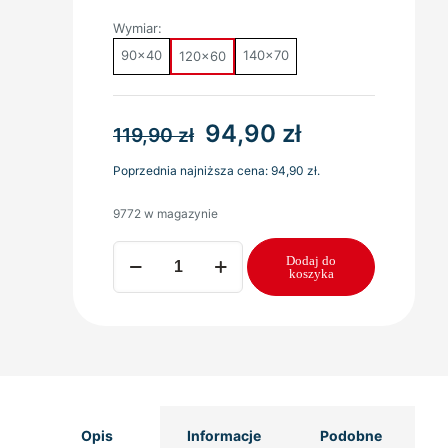
Wymiar:
90x40
140x70
120x60
Pierwotna
Aktualna
94,90
zł
119,90
zł
cena
cena
Poprzednia najniższa cena:
94,90
zł
.
wynosiła:
wynosi:
9772 w magazynie
119,90 zł.
94,90 zł.
ilość
Dodaj do
MATERAC
koszyka
do
Łóżeczka
KOKOS
PIANKA
KOKOS
120x60x10
Opis
Informacje
Podobne