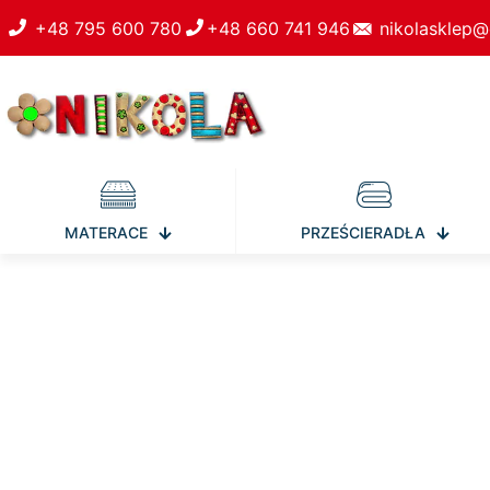
+48 795 600 780
+48 660 741 946
nikolasklep@
MATERACE
PRZEŚCIERADŁA