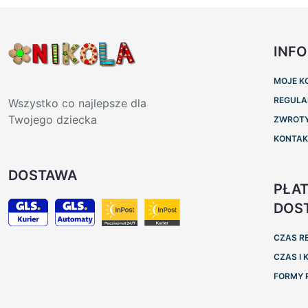
INF
MOJE K
REGULA
Wszystko co najlepsze dla
Twojego dziecka
ZWROTY
KONTA
DOSTAWA
PŁAT
DOS
CZAS R
CZAS I
FORMY 