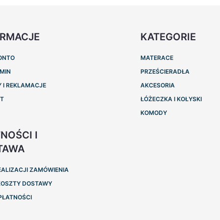
ORMACJE
KATEGORIE
ONTO
MATERACE
MIN
PRZEŚCIERADŁA
 I REKLAMACJE
AKCESORIA
KT
ŁÓŻECZKA I KOŁYSKI
KOMODY
NOŚCI I
TAWA
EALIZACJI ZAMÓWIENIA
 KOSZTY DOSTAWY
PŁATNOŚCI