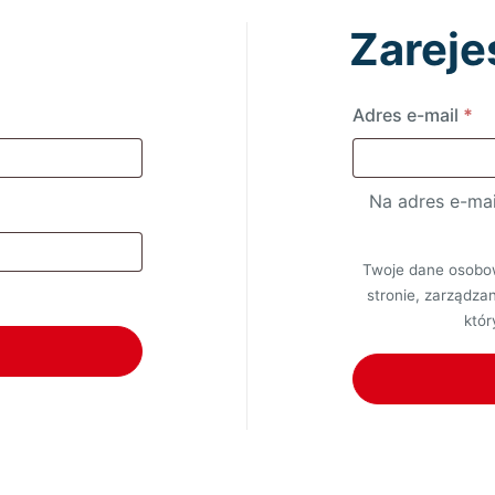
Zarejes
gane
W
Adres e-mail
*
Na adres e-mai
Twoje dane osobow
stronie, zarządza
któ