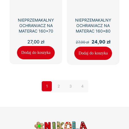
NIEPRZEMAKALNY
NIEPRZEMAKALNY
OCHRANIACZ NA
OCHRANIACZ NA
MATERAC 160×70
MATERAC 160×80
Pierwotna
Aktualn
27,00
zł
24,90
zł
27,00
zł
cena
cena
wynosiła:
wynosi:
Dodaj do koszyka
Dodaj do koszyka
27,00 zł.
24,90 zł
1
2
3
4