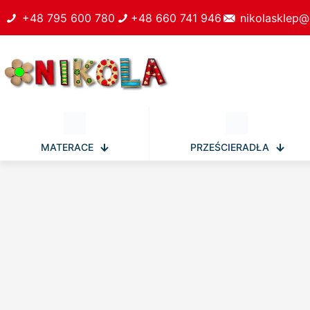
+48 795 600 780
+48 660 741 946
nikolasklep@
MATERACE
PRZEŚCIERADŁA