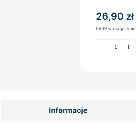
26,90
zł
9969 w magazynie
ilość
GRUBE
PRZEŚCIERADŁO
FROTTE
140x70
-
fioletowy
Informacje