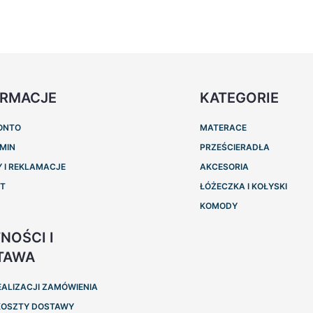
ORMACJE
KATEGORIE
ONTO
MATERACE
MIN
PRZEŚCIERADŁA
 I REKLAMACJE
AKCESORIA
KT
ŁÓŻECZKA I KOŁYSKI
KOMODY
NOŚCI I
TAWA
EALIZACJI ZAMÓWIENIA
 KOSZTY DOSTAWY