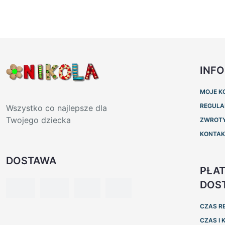
INF
MOJE K
REGULA
Wszystko co najlepsze dla
Twojego dziecka
ZWROTY
KONTA
DOSTAWA
PŁAT
DOS
CZAS R
CZAS I