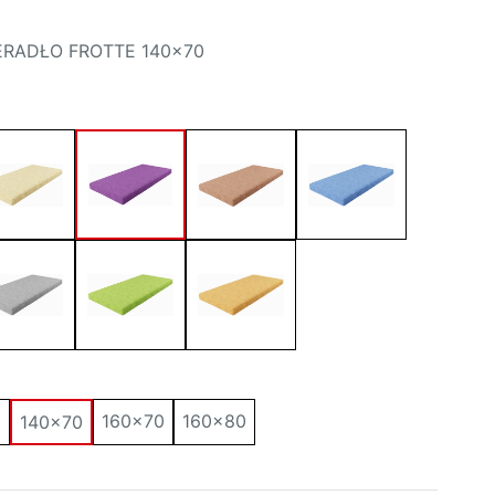
ERADŁO FROTTE 140×70
0
160x70
160x80
140x70