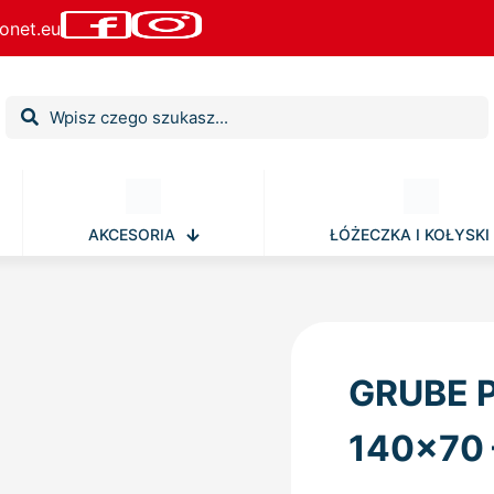
onet.eu
AKCESORIA
ŁÓŻECZKA I KOŁYSKI
GRUBE 
140×70