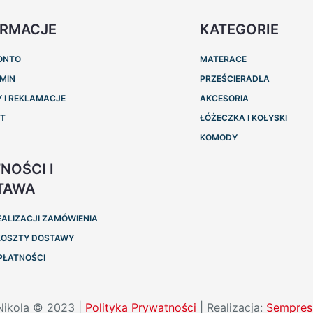
ORMACJE
KATEGORIE
ONTO
MATERACE
MIN
PRZEŚCIERADŁA
 I REKLAMACJE
AKCESORIA
KT
ŁÓŻECZKA I KOŁYSKI
KOMODY
NOŚCI I
TAWA
EALIZACJI ZAMÓWIENIA
 KOSZTY DOSTAWY
PŁATNOŚCI
Nikola © 2023 |
Polityka Prywatności
| Realizacja:
Sempres