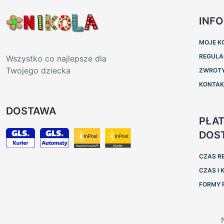
INF
MOJE K
REGULA
Wszystko co najlepsze dla
Twojego dziecka
ZWROTY
KONTA
DOSTAWA
PŁAT
DOS
CZAS R
CZAS I
FORMY 