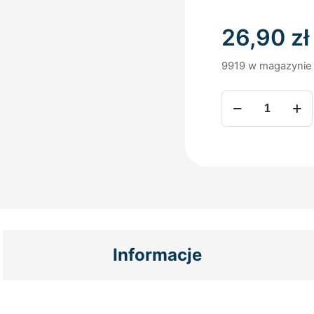
26,90
zł
9919 w magazynie
ilość
GRUBE
PRZEŚCIERADŁO
FROTTE
140x70
-
szary
Informacje