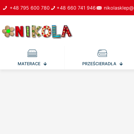
+48 795 600 780
+48 660 741 946
nikolasklep@
MATERACE
PRZEŚCIERADŁA