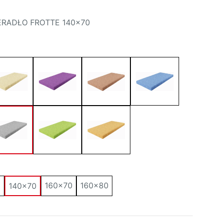
ERADŁO FROTTE 140×70
0
160x70
160x80
140x70