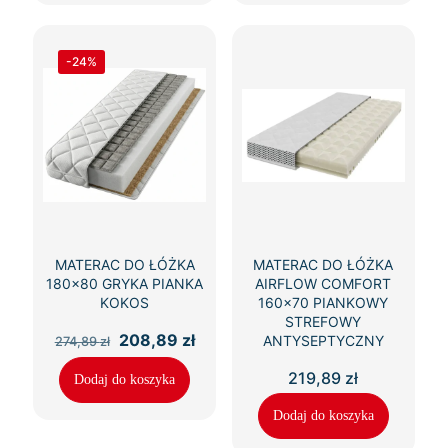
-24%
MATERAC DO ŁÓŻKA
MATERAC DO ŁÓŻKA
180×80 GRYKA PIANKA
AIRFLOW COMFORT
KOKOS
160×70 PIANKOWY
STREFOWY
Pierwotna
Aktualna
208,89
zł
ANTYSEPTYCZNY
274,89
zł
cena
cena
wynosiła:
wynosi:
219,89
zł
Dodaj do koszyka
274,89 zł.
208,89 zł.
Dodaj do koszyka