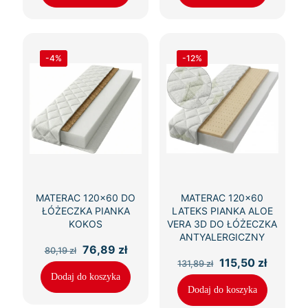
-4%
-12%
MATERAC 120×60 DO
MATERAC 120×60
ŁÓŻECZKA PIANKA
LATEKS PIANKA ALOE
KOKOS
VERA 3D DO ŁÓŻECZKA
ANTYALERGICZNY
Pierwotna
Aktualna
76,89
zł
80,19
zł
cena
cena
Pierwotna
Aktualn
115,50
zł
131,89
zł
wynosiła:
wynosi:
cena
cena
Dodaj do koszyka
80,19 zł.
76,89 zł.
wynosiła:
wynosi:
Dodaj do koszyka
131,89 zł.
115,50 z