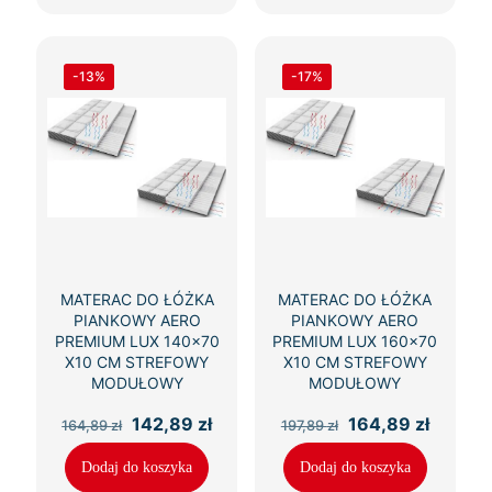
-13%
-17%
MATERAC DO ŁÓŻKA
MATERAC DO ŁÓŻKA
PIANKOWY AERO
PIANKOWY AERO
PREMIUM LUX 140×70
PREMIUM LUX 160×70
X10 CM STREFOWY
X10 CM STREFOWY
MODUŁOWY
MODUŁOWY
Pierwotna
Aktualna
Pierwotna
Aktual
142,89
zł
164,89
zł
164,89
zł
197,89
zł
cena
cena
cena
cena
wynosiła:
wynosi:
wynosiła:
wynosi
Dodaj do koszyka
Dodaj do koszyka
164,89 zł.
142,89 zł.
197,89 zł.
164,89 