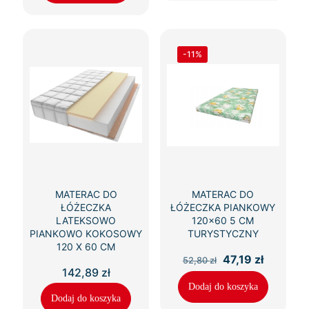
-11%
MATERAC DO
MATERAC DO
ŁÓŻECZKA
ŁÓŻECZKA PIANKOWY
LATEKSOWO
120×60 5 CM
PIANKOWO KOKOSOWY
TURYSTYCZNY
120 X 60 CM
Pierwotna
Aktualn
47,19
zł
52,80
zł
cena
cena
142,89
zł
wynosiła:
wynosi:
Dodaj do koszyka
52,80 zł.
47,19 zł.
Dodaj do koszyka