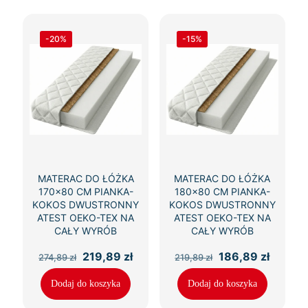
-20%
-15%
MATERAC DO ŁÓŻKA
MATERAC DO ŁÓŻKA
170×80 CM PIANKA-
180×80 CM PIANKA-
KOKOS DWUSTRONNY
KOKOS DWUSTRONNY
ATEST OEKO-TEX NA
ATEST OEKO-TEX NA
CAŁY WYRÓB
CAŁY WYRÓB
Pierwotna
Aktualna
Pierwotna
Aktual
219,89
zł
186,89
zł
274,89
zł
219,89
zł
cena
cena
cena
cena
wynosiła:
wynosi:
wynosiła:
wynosi
Dodaj do koszyka
Dodaj do koszyka
274,89 zł.
219,89 zł.
219,89 zł.
186,89 