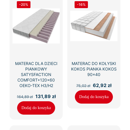
-20%
-16%
MATERAC DLA DZIECI
MATERAC DO KOŁYSKI
PIANKOWY
KOKOS PIANKA KOKOS
SATYSFACTION
90×40
COMFORT+120×60
Pierwotna
Aktualn
62,92
zł
OEKO-TEX H3/H2
75,02
zł
cena
cena
wynosiła:
wynosi:
Pierwotna
Aktualna
131,89
zł
164,89
zł
Dodaj do koszyka
75,02 zł.
62,92 zł
cena
cena
wynosiła:
wynosi:
Dodaj do koszyka
164,89 zł.
131,89 zł.