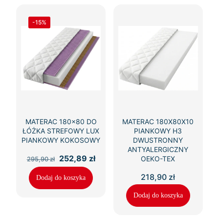
-15%
MATERAC 180×80 DO
MATERAC 180X80X10
ŁÓŻKA STREFOWY LUX
PIANKOWY H3
PIANKOWY KOKOSOWY
DWUSTRONNY
ANTYALERGICZNY
Pierwotna
Aktualna
252,89
zł
OEKO-TEX
295,90
zł
cena
cena
wynosiła:
wynosi:
218,90
zł
Dodaj do koszyka
295,90 zł.
252,89 zł.
Dodaj do koszyka