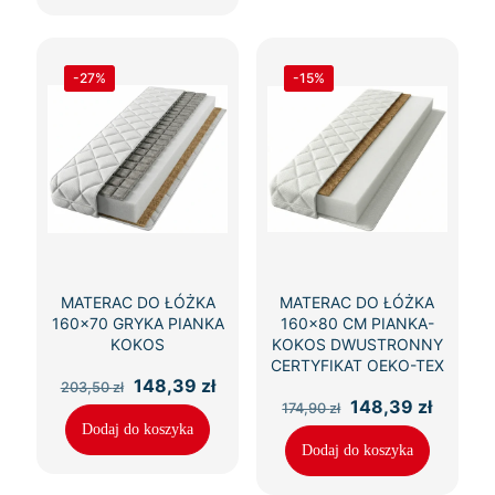
-27%
-15%
MATERAC DO ŁÓŻKA
MATERAC DO ŁÓŻKA
160×70 GRYKA PIANKA
160×80 CM PIANKA-
KOKOS
KOKOS DWUSTRONNY
CERTYFIKAT OEKO-TEX
Pierwotna
Aktualna
148,39
zł
203,50
zł
cena
cena
Pierwotna
Aktual
148,39
zł
174,90
zł
wynosiła:
wynosi:
cena
cena
Dodaj do koszyka
203,50 zł.
148,39 zł.
wynosiła:
wynosi
Dodaj do koszyka
174,90 zł.
148,39 