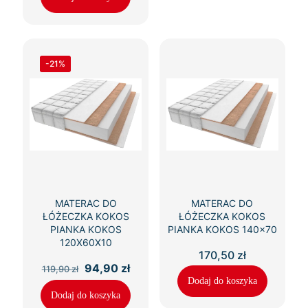
236,50 zł.
196,90 zł.
-21%
MATERAC DO
MATERAC DO
ŁÓŻECZKA KOKOS
ŁÓŻECZKA KOKOS
PIANKA KOKOS
PIANKA KOKOS 140×70
120X60X10
170,50
zł
Pierwotna
Aktualna
94,90
zł
119,90
zł
cena
cena
Dodaj do koszyka
wynosiła:
wynosi:
Dodaj do koszyka
119,90 zł.
94,90 zł.