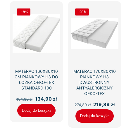
-18%
-20%
MATERAC 160X80X10
MATERAC 170X80X10
CM PIANKOWY H3 DO
PIANKOWY H3
ŁÓŻKA OEKO-TEX
DWUSTRONNY
STANDARD 100
ANTYALERGICZNY
OEKO-TEX
Pierwotna
Aktualna
134,90
zł
164,89
zł
cena
cena
Pierwotna
Aktual
219,89
zł
274,89
zł
wynosiła:
wynosi:
cena
cena
Dodaj do koszyka
164,89 zł.
134,90 zł.
wynosiła:
wynosi
Dodaj do koszyka
274,89 zł.
219,89 