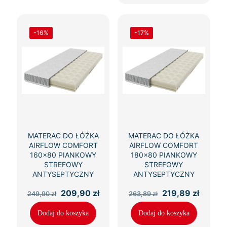
-16%
-17%
MATERAC DO ŁÓŻKA
MATERAC DO ŁÓŻKA
AIRFLOW COMFORT
AIRFLOW COMFORT
160×80 PIANKOWY
180×80 PIANKOWY
STREFOWY
STREFOWY
ANTYSEPTYCZNY
ANTYSEPTYCZNY
Pierwotna
Aktualna
Pierwotna
Aktual
209,90
zł
219,89
zł
249,90
zł
263,89
zł
cena
cena
cena
cena
wynosiła:
wynosi:
wynosiła:
wynosi
Dodaj do koszyka
Dodaj do koszyka
249,90 zł.
209,90 zł.
263,89 zł.
219,89 