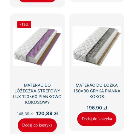
-19%
MATERAC DO
MATERAC DO ŁÓŻKA
ŁÓŻECZKA STREFOWY
150×80 GRYKA PIANKA
LUX 120×60 PIANKOWO
KOKOS
KOKOSOWY
196,90
zł
Pierwotna
Aktualna
120,89
zł
148,39
zł
cena
cena
Dodaj do koszyka
wynosiła:
wynosi:
Dodaj do koszyka
148,39 zł.
120,89 zł.