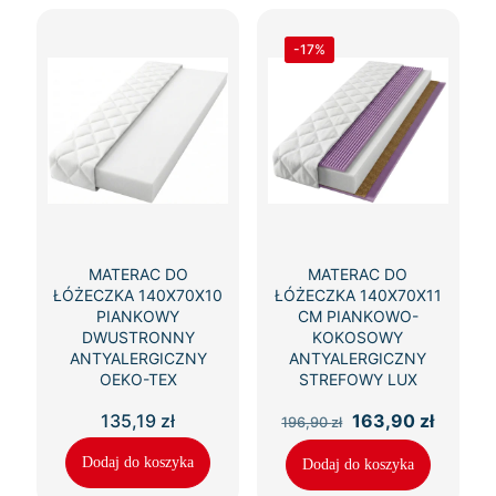
-17%
MATERAC DO
MATERAC DO
ŁÓŻECZKA 140X70X10
ŁÓŻECZKA 140X70X11
PIANKOWY
CM PIANKOWO-
DWUSTRONNY
KOKOSOWY
ANTYALERGICZNY
ANTYALERGICZNY
OEKO-TEX
STREFOWY LUX
Pierwotna
Aktual
135,19
zł
163,90
zł
196,90
zł
cena
cena
wynosiła:
wynosi
Dodaj do koszyka
Dodaj do koszyka
196,90 zł.
163,90 