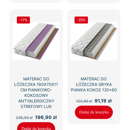
-17%
-25%
MATERAC DO
MATERAC DO
ŁÓŻECZKA 160X70X11
ŁÓŻECZKA GRYKA
CM PIANKOWO-
PIANKA KOKOS 120×60
KOKOSOWY
Pierwotna
Aktualn
91,19
zł
ANTYALERGICZNY
120,89
zł
cena
cena
STREFOWY LUX
wynosiła:
wynosi:
Dodaj do koszyka
120,89 zł.
91,19 zł.
Pierwotna
Aktualna
196,90
zł
236,50
zł
cena
cena
wynosiła:
wynosi:
Dodaj do koszyka