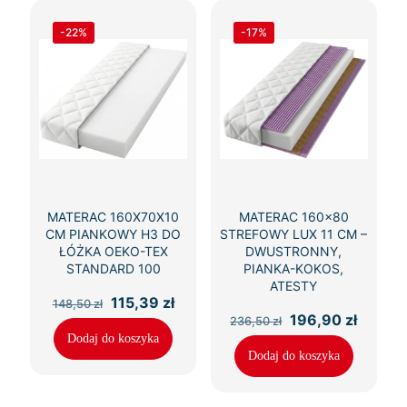
-22%
-17%
MATERAC 160X70X10
MATERAC 160×80
CM PIANKOWY H3 DO
STREFOWY LUX 11 CM –
ŁÓŻKA OEKO-TEX
DWUSTRONNY,
STANDARD 100
PIANKA-KOKOS,
ATESTY
Pierwotna
Aktualna
115,39
zł
148,50
zł
cena
cena
Pierwotna
Aktual
196,90
zł
236,50
zł
wynosiła:
wynosi:
cena
cena
Dodaj do koszyka
148,50 zł.
115,39 zł.
wynosiła:
wynosi
Dodaj do koszyka
236,50 zł.
196,90 