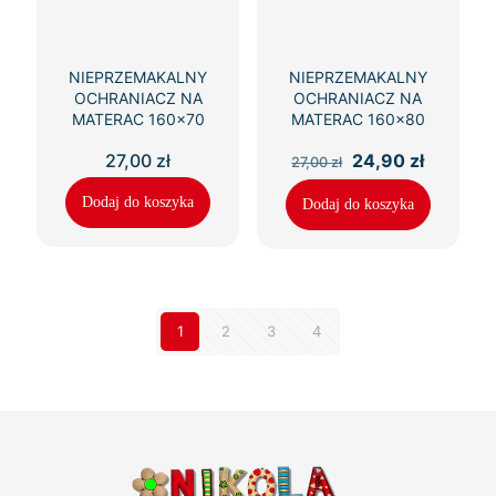
NIEPRZEMAKALNY
NIEPRZEMAKALNY
OCHRANIACZ NA
OCHRANIACZ NA
MATERAC 160×70
MATERAC 160×80
Pierwotna
Aktualn
27,00
zł
24,90
zł
27,00
zł
cena
cena
wynosiła:
wynosi:
Dodaj do koszyka
Dodaj do koszyka
27,00 zł.
24,90 zł
1
2
3
4