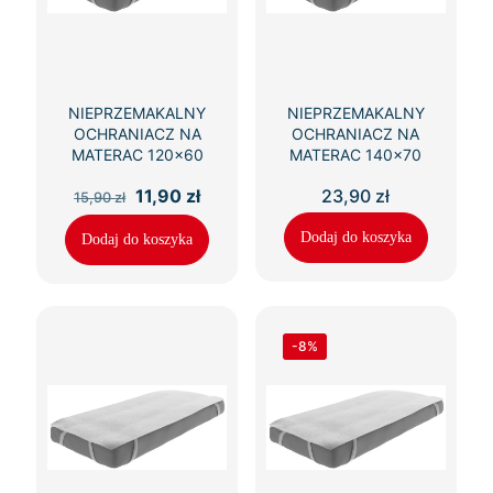
NIEPRZEMAKALNY
NIEPRZEMAKALNY
OCHRANIACZ NA
OCHRANIACZ NA
MATERAC 120×60
MATERAC 140×70
Pierwotna
Aktualna
11,90
zł
23,90
zł
15,90
zł
cena
cena
wynosiła:
wynosi:
Dodaj do koszyka
Dodaj do koszyka
15,90 zł.
11,90 zł.
-8%