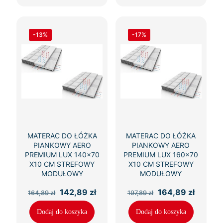
-13%
-17%
MATERAC DO ŁÓŻKA
MATERAC DO ŁÓŻKA
PIANKOWY AERO
PIANKOWY AERO
PREMIUM LUX 140×70
PREMIUM LUX 160×70
X10 CM STREFOWY
X10 CM STREFOWY
MODUŁOWY
MODUŁOWY
Pierwotna
Aktualna
Pierwotna
Aktual
142,89
zł
164,89
zł
164,89
zł
197,89
zł
cena
cena
cena
cena
wynosiła:
wynosi:
wynosiła:
wynosi
Dodaj do koszyka
Dodaj do koszyka
164,89 zł.
142,89 zł.
197,89 zł.
164,89 