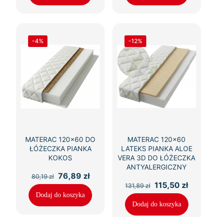
-4%
-12%
MATERAC 120×60 DO
MATERAC 120×60
ŁÓŻECZKA PIANKA
LATEKS PIANKA ALOE
KOKOS
VERA 3D DO ŁÓŻECZKA
ANTYALERGICZNY
Pierwotna
Aktualna
76,89
zł
80,19
zł
cena
cena
Pierwotna
Aktualn
115,50
zł
131,89
zł
wynosiła:
wynosi:
cena
cena
Dodaj do koszyka
80,19 zł.
76,89 zł.
wynosiła:
wynosi:
Dodaj do koszyka
131,89 zł.
115,50 z