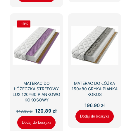
-19%
MATERAC DO
MATERAC DO ŁÓŻKA
ŁÓŻECZKA STREFOWY
150×80 GRYKA PIANKA
LUX 120×60 PIANKOWO
KOKOS
KOKOSOWY
196,90
zł
Pierwotna
Aktualna
120,89
zł
148,39
zł
cena
cena
Dodaj do koszyka
wynosiła:
wynosi:
Dodaj do koszyka
148,39 zł.
120,89 zł.