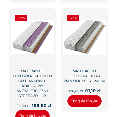
-17%
-25%
MATERAC DO
MATERAC DO
ŁÓŻECZKA 160X70X11
ŁÓŻECZKA GRYKA
CM PIANKOWO-
PIANKA KOKOS 120×60
KOKOSOWY
Pierwotna
Aktualn
91,19
zł
ANTYALERGICZNY
120,89
zł
cena
cena
STREFOWY LUX
wynosiła:
wynosi:
Dodaj do koszyka
120,89 zł.
91,19 zł.
Pierwotna
Aktualna
196,90
zł
236,50
zł
cena
cena
wynosiła:
wynosi:
Dodaj do koszyka