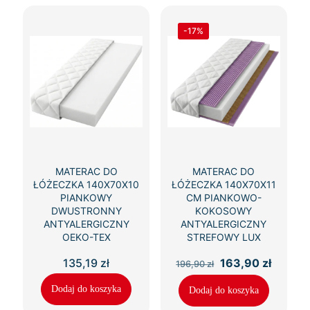
-17%
MATERAC DO
MATERAC DO
ŁÓŻECZKA 140X70X10
ŁÓŻECZKA 140X70X11
PIANKOWY
CM PIANKOWO-
DWUSTRONNY
KOKOSOWY
ANTYALERGICZNY
ANTYALERGICZNY
OEKO-TEX
STREFOWY LUX
Pierwotna
Aktual
135,19
zł
163,90
zł
196,90
zł
cena
cena
wynosiła:
wynosi
Dodaj do koszyka
Dodaj do koszyka
196,90 zł.
163,90 