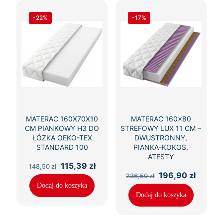
-22%
-17%
MATERAC 160X70X10
MATERAC 160×80
CM PIANKOWY H3 DO
STREFOWY LUX 11 CM –
ŁÓŻKA OEKO-TEX
DWUSTRONNY,
STANDARD 100
PIANKA-KOKOS,
ATESTY
Pierwotna
Aktualna
115,39
zł
148,50
zł
cena
cena
Pierwotna
Aktual
196,90
zł
236,50
zł
wynosiła:
wynosi:
cena
cena
Dodaj do koszyka
148,50 zł.
115,39 zł.
wynosiła:
wynosi
Dodaj do koszyka
236,50 zł.
196,90 