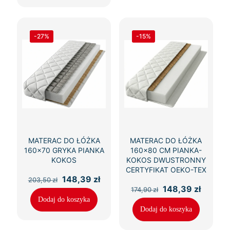
-27%
-15%
MATERAC DO ŁÓŻKA
MATERAC DO ŁÓŻKA
160×70 GRYKA PIANKA
160×80 CM PIANKA-
KOKOS
KOKOS DWUSTRONNY
CERTYFIKAT OEKO-TEX
Pierwotna
Aktualna
148,39
zł
203,50
zł
cena
cena
Pierwotna
Aktual
148,39
zł
174,90
zł
wynosiła:
wynosi:
cena
cena
Dodaj do koszyka
203,50 zł.
148,39 zł.
wynosiła:
wynosi
Dodaj do koszyka
174,90 zł.
148,39 