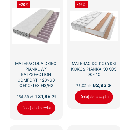
-20%
-16%
MATERAC DLA DZIECI
MATERAC DO KOŁYSKI
PIANKOWY
KOKOS PIANKA KOKOS
SATYSFACTION
90×40
COMFORT+120×60
Pierwotna
Aktualn
62,92
zł
OEKO-TEX H3/H2
75,02
zł
cena
cena
wynosiła:
wynosi:
Pierwotna
Aktualna
131,89
zł
164,89
zł
Dodaj do koszyka
75,02 zł.
62,92 zł
cena
cena
wynosiła:
wynosi:
Dodaj do koszyka
164,89 zł.
131,89 zł.