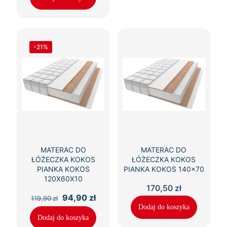
236,50 zł.
196,90 zł.
-21%
MATERAC DO
MATERAC DO
ŁÓŻECZKA KOKOS
ŁÓŻECZKA KOKOS
PIANKA KOKOS
PIANKA KOKOS 140×70
120X60X10
170,50
zł
Pierwotna
Aktualna
94,90
zł
119,90
zł
cena
cena
Dodaj do koszyka
wynosiła:
wynosi:
Dodaj do koszyka
119,90 zł.
94,90 zł.