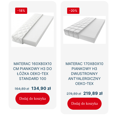
-18%
-20%
MATERAC 160X80X10
MATERAC 170X80X10
CM PIANKOWY H3 DO
PIANKOWY H3
ŁÓŻKA OEKO-TEX
DWUSTRONNY
STANDARD 100
ANTYALERGICZNY
OEKO-TEX
Pierwotna
Aktualna
134,90
zł
164,89
zł
cena
cena
Pierwotna
Aktual
219,89
zł
274,89
zł
wynosiła:
wynosi:
cena
cena
Dodaj do koszyka
164,89 zł.
134,90 zł.
wynosiła:
wynosi
Dodaj do koszyka
274,89 zł.
219,89 