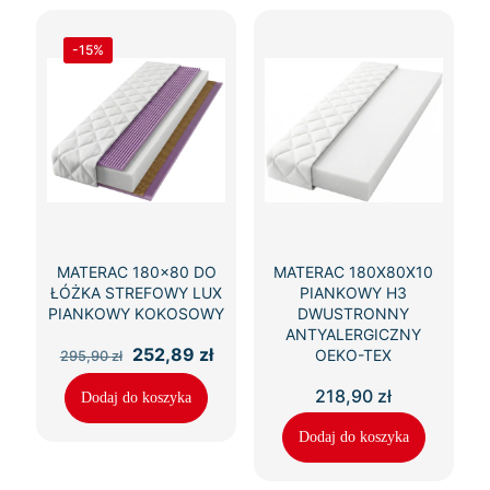
-15%
MATERAC 180×80 DO
MATERAC 180X80X10
ŁÓŻKA STREFOWY LUX
PIANKOWY H3
PIANKOWY KOKOSOWY
DWUSTRONNY
ANTYALERGICZNY
Pierwotna
Aktualna
252,89
zł
OEKO-TEX
295,90
zł
cena
cena
wynosiła:
wynosi:
218,90
zł
Dodaj do koszyka
295,90 zł.
252,89 zł.
Dodaj do koszyka