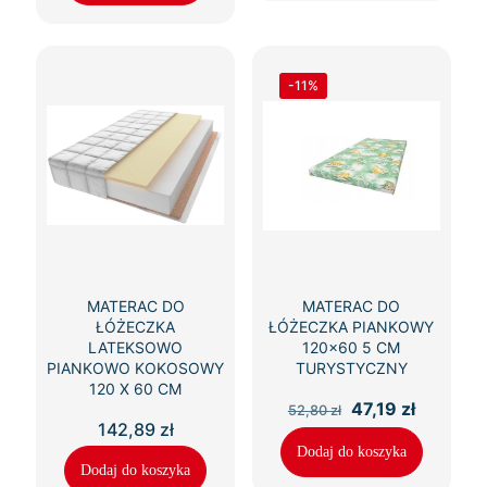
-11%
MATERAC DO
MATERAC DO
ŁÓŻECZKA
ŁÓŻECZKA PIANKOWY
LATEKSOWO
120×60 5 CM
PIANKOWO KOKOSOWY
TURYSTYCZNY
120 X 60 CM
Pierwotna
Aktualn
47,19
zł
52,80
zł
cena
cena
142,89
zł
wynosiła:
wynosi:
Dodaj do koszyka
52,80 zł.
47,19 zł.
Dodaj do koszyka