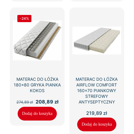
-24%
MATERAC DO ŁÓŻKA
MATERAC DO ŁÓŻKA
180×80 GRYKA PIANKA
AIRFLOW COMFORT
KOKOS
160×70 PIANKOWY
STREFOWY
Pierwotna
Aktualna
208,89
zł
ANTYSEPTYCZNY
274,89
zł
cena
cena
wynosiła:
wynosi:
219,89
zł
Dodaj do koszyka
274,89 zł.
208,89 zł.
Dodaj do koszyka