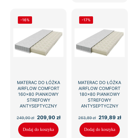
-16%
-17%
MATERAC DO ŁÓŻKA
MATERAC DO ŁÓŻKA
AIRFLOW COMFORT
AIRFLOW COMFORT
160×80 PIANKOWY
180×80 PIANKOWY
STREFOWY
STREFOWY
ANTYSEPTYCZNY
ANTYSEPTYCZNY
Pierwotna
Aktualna
Pierwotna
Aktual
209,90
zł
219,89
zł
249,90
zł
263,89
zł
cena
cena
cena
cena
wynosiła:
wynosi:
wynosiła:
wynosi
Dodaj do koszyka
Dodaj do koszyka
249,90 zł.
209,90 zł.
263,89 zł.
219,89 