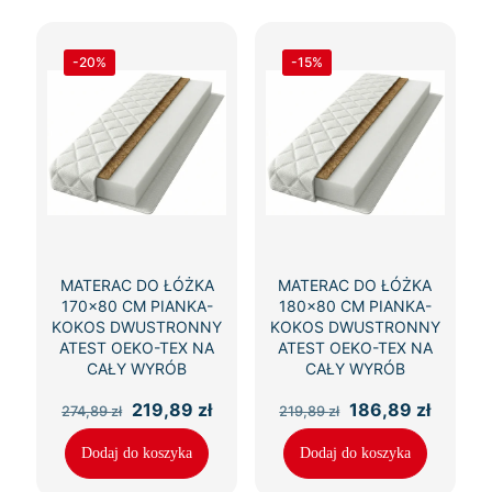
-20%
-15%
MATERAC DO ŁÓŻKA
MATERAC DO ŁÓŻKA
170×80 CM PIANKA-
180×80 CM PIANKA-
KOKOS DWUSTRONNY
KOKOS DWUSTRONNY
ATEST OEKO-TEX NA
ATEST OEKO-TEX NA
CAŁY WYRÓB
CAŁY WYRÓB
Pierwotna
Aktualna
Pierwotna
Aktual
219,89
zł
186,89
zł
274,89
zł
219,89
zł
cena
cena
cena
cena
wynosiła:
wynosi:
wynosiła:
wynosi
Dodaj do koszyka
Dodaj do koszyka
274,89 zł.
219,89 zł.
219,89 zł.
186,89 