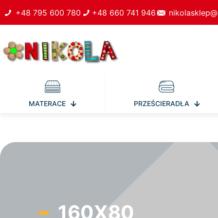
+48 795 600 780
+48 660 741 946
nikolasklep@
MATERACE
PRZEŚCIERADŁA
160X80