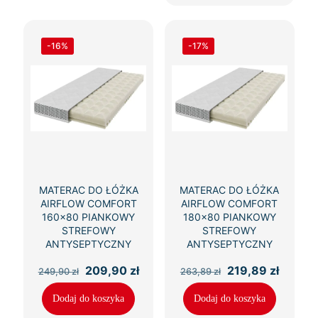
-16%
-17%
MATERAC DO ŁÓŻKA
MATERAC DO ŁÓŻKA
AIRFLOW COMFORT
AIRFLOW COMFORT
160×80 PIANKOWY
180×80 PIANKOWY
STREFOWY
STREFOWY
ANTYSEPTYCZNY
ANTYSEPTYCZNY
Pierwotna
Aktualna
Pierwotna
Aktual
209,90
zł
219,89
zł
249,90
zł
263,89
zł
cena
cena
cena
cena
wynosiła:
wynosi:
wynosiła:
wynosi
Dodaj do koszyka
Dodaj do koszyka
249,90 zł.
209,90 zł.
263,89 zł.
219,89 