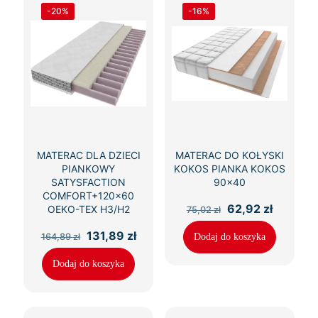
-20%
-16%
MATERAC DLA DZIECI
MATERAC DO KOŁYSKI
PIANKOWY
KOKOS PIANKA KOKOS
SATYSFACTION
90×40
COMFORT+120×60
Pierwotna
Aktualn
62,92
zł
OEKO-TEX H3/H2
75,02
zł
cena
cena
wynosiła:
wynosi:
Pierwotna
Aktualna
131,89
zł
164,89
zł
Dodaj do koszyka
75,02 zł.
62,92 zł
cena
cena
wynosiła:
wynosi:
Dodaj do koszyka
164,89 zł.
131,89 zł.