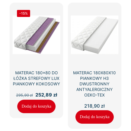
-15%
MATERAC 180×80 DO
MATERAC 180X80X10
ŁÓŻKA STREFOWY LUX
PIANKOWY H3
PIANKOWY KOKOSOWY
DWUSTRONNY
ANTYALERGICZNY
Pierwotna
Aktualna
252,89
zł
OEKO-TEX
295,90
zł
cena
cena
wynosiła:
wynosi:
218,90
zł
Dodaj do koszyka
295,90 zł.
252,89 zł.
Dodaj do koszyka