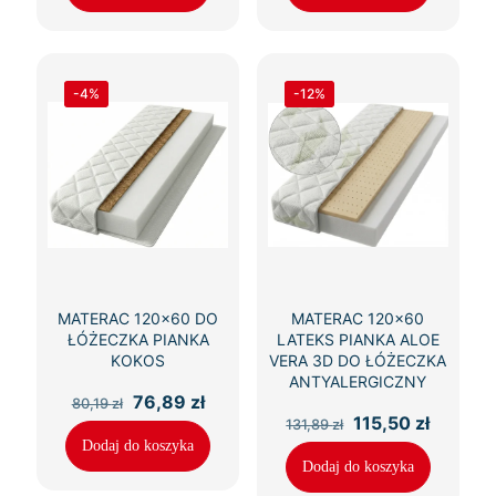
-4%
-12%
MATERAC 120×60 DO
MATERAC 120×60
ŁÓŻECZKA PIANKA
LATEKS PIANKA ALOE
KOKOS
VERA 3D DO ŁÓŻECZKA
ANTYALERGICZNY
Pierwotna
Aktualna
76,89
zł
80,19
zł
cena
cena
Pierwotna
Aktualn
115,50
zł
131,89
zł
wynosiła:
wynosi:
cena
cena
Dodaj do koszyka
80,19 zł.
76,89 zł.
wynosiła:
wynosi:
Dodaj do koszyka
131,89 zł.
115,50 z