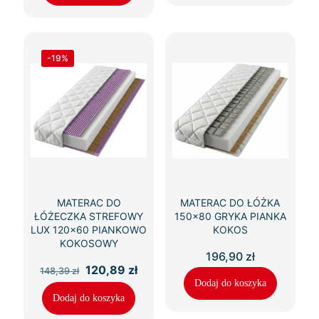
-19%
MATERAC DO
MATERAC DO ŁÓŻKA
ŁÓŻECZKA STREFOWY
150×80 GRYKA PIANKA
LUX 120×60 PIANKOWO
KOKOS
KOKOSOWY
196,90
zł
Pierwotna
Aktualna
120,89
zł
148,39
zł
cena
cena
Dodaj do koszyka
wynosiła:
wynosi:
Dodaj do koszyka
148,39 zł.
120,89 zł.