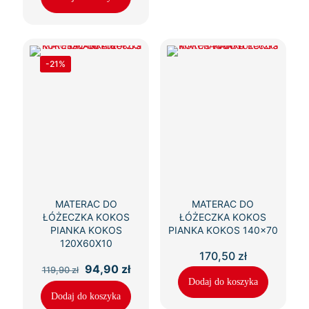
236,50 zł.
196,90 zł.
-21%
MATERAC DO
MATERAC DO
ŁÓŻECZKA KOKOS
ŁÓŻECZKA KOKOS
PIANKA KOKOS
PIANKA KOKOS 140×70
120X60X10
170,50
zł
Pierwotna
Aktualna
94,90
zł
119,90
zł
cena
cena
Dodaj do koszyka
wynosiła:
wynosi:
Dodaj do koszyka
119,90 zł.
94,90 zł.