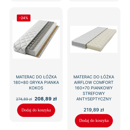
-24%
MATERAC DO ŁÓŻKA
MATERAC DO ŁÓŻKA
180×80 GRYKA PIANKA
AIRFLOW COMFORT
KOKOS
160×70 PIANKOWY
STREFOWY
Pierwotna
Aktualna
208,89
zł
ANTYSEPTYCZNY
274,89
zł
cena
cena
wynosiła:
wynosi:
219,89
zł
Dodaj do koszyka
274,89 zł.
208,89 zł.
Dodaj do koszyka