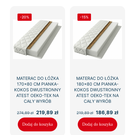
-20%
-15%
MATERAC DO ŁÓŻKA
MATERAC DO ŁÓŻKA
170×80 CM PIANKA-
180×80 CM PIANKA-
KOKOS DWUSTRONNY
KOKOS DWUSTRONNY
ATEST OEKO-TEX NA
ATEST OEKO-TEX NA
CAŁY WYRÓB
CAŁY WYRÓB
Pierwotna
Aktualna
Pierwotna
Aktual
219,89
zł
186,89
zł
274,89
zł
219,89
zł
cena
cena
cena
cena
wynosiła:
wynosi:
wynosiła:
wynosi
Dodaj do koszyka
Dodaj do koszyka
274,89 zł.
219,89 zł.
219,89 zł.
186,89 