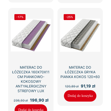
-17%
-25%
MATERAC DO
MATERAC DO
ŁÓŻECZKA 160X70X11
ŁÓŻECZKA GRYKA
CM PIANKOWO-
PIANKA KOKOS 120×60
KOKOSOWY
Pierwotna
Aktualn
91,19
zł
ANTYALERGICZNY
120,89
zł
cena
cena
STREFOWY LUX
wynosiła:
wynosi:
Dodaj do koszyka
120,89 zł.
91,19 zł.
Pierwotna
Aktualna
196,90
zł
236,50
zł
cena
cena
wynosiła:
wynosi:
Dodaj do koszyka