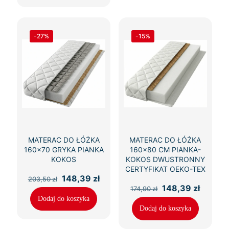
-27%
-15%
MATERAC DO ŁÓŻKA
MATERAC DO ŁÓŻKA
160×70 GRYKA PIANKA
160×80 CM PIANKA-
KOKOS
KOKOS DWUSTRONNY
CERTYFIKAT OEKO-TEX
Pierwotna
Aktualna
148,39
zł
203,50
zł
cena
cena
Pierwotna
Aktual
148,39
zł
174,90
zł
wynosiła:
wynosi:
cena
cena
Dodaj do koszyka
203,50 zł.
148,39 zł.
wynosiła:
wynosi
Dodaj do koszyka
174,90 zł.
148,39 