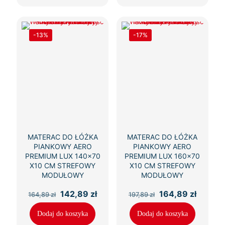
-13%
-17%
MATERAC DO ŁÓŻKA
MATERAC DO ŁÓŻKA
PIANKOWY AERO
PIANKOWY AERO
PREMIUM LUX 140×70
PREMIUM LUX 160×70
X10 CM STREFOWY
X10 CM STREFOWY
MODUŁOWY
MODUŁOWY
Pierwotna
Aktualna
Pierwotna
Aktual
142,89
zł
164,89
zł
164,89
zł
197,89
zł
cena
cena
cena
cena
wynosiła:
wynosi:
wynosiła:
wynosi
Dodaj do koszyka
Dodaj do koszyka
164,89 zł.
142,89 zł.
197,89 zł.
164,89 