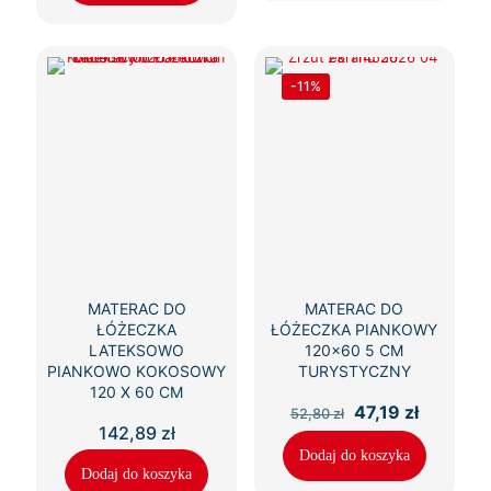
-11%
MATERAC DO
MATERAC DO
ŁÓŻECZKA
ŁÓŻECZKA PIANKOWY
LATEKSOWO
120×60 5 CM
PIANKOWO KOKOSOWY
TURYSTYCZNY
120 X 60 CM
Pierwotna
Aktualn
47,19
zł
52,80
zł
cena
cena
142,89
zł
wynosiła:
wynosi:
Dodaj do koszyka
52,80 zł.
47,19 zł.
Dodaj do koszyka