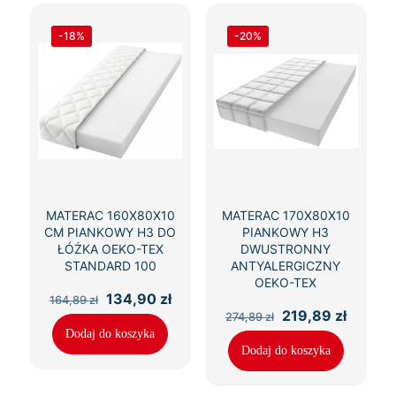
-18%
-20%
MATERAC 160X80X10
MATERAC 170X80X10
CM PIANKOWY H3 DO
PIANKOWY H3
ŁÓŻKA OEKO-TEX
DWUSTRONNY
STANDARD 100
ANTYALERGICZNY
OEKO-TEX
Pierwotna
Aktualna
134,90
zł
164,89
zł
cena
cena
Pierwotna
Aktual
219,89
zł
274,89
zł
wynosiła:
wynosi:
cena
cena
Dodaj do koszyka
164,89 zł.
134,90 zł.
wynosiła:
wynosi
Dodaj do koszyka
274,89 zł.
219,89 