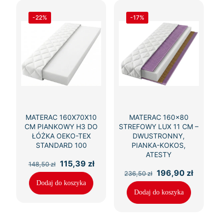
-22%
-17%
MATERAC 160X70X10
MATERAC 160×80
CM PIANKOWY H3 DO
STREFOWY LUX 11 CM –
ŁÓŻKA OEKO-TEX
DWUSTRONNY,
STANDARD 100
PIANKA-KOKOS,
ATESTY
Pierwotna
Aktualna
115,39
zł
148,50
zł
cena
cena
Pierwotna
Aktual
196,90
zł
236,50
zł
wynosiła:
wynosi:
cena
cena
Dodaj do koszyka
148,50 zł.
115,39 zł.
wynosiła:
wynosi
Dodaj do koszyka
236,50 zł.
196,90 