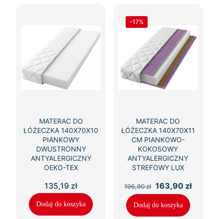
-17%
MATERAC DO
MATERAC DO
ŁÓŻECZKA 140X70X10
ŁÓŻECZKA 140X70X11
PIANKOWY
CM PIANKOWO-
DWUSTRONNY
KOKOSOWY
ANTYALERGICZNY
ANTYALERGICZNY
OEKO-TEX
STREFOWY LUX
Pierwotna
Aktual
135,19
zł
163,90
zł
196,90
zł
cena
cena
wynosiła:
wynosi
Dodaj do koszyka
Dodaj do koszyka
196,90 zł.
163,90 