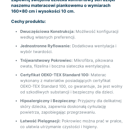
naszemu materacowi piankowemu o wymiarach
160×80 cm i wysokości 10 cm.
Cechy produktu:
Dwuczęściowa Konstrukcja:
Możliwość konfiguracji
według własnych preferencji.
Jednostronne Ryflowanie:
Dodatkowa wentylacja i
wybór twardości.
Trójwarstwowy Pokrowiec:
Mikrofibra, pikowana
owata, flizelina i boczna siateczka wentylacyjna.
Certyfikat OEKO-TEX Standard 100:
Materac
wykonany z materiałów posiadających certyfikat
OEKO-TEX Standard 100, co gwarantuje, że jest wolny
od szkodliwych substancji i bezpieczny dla dzieci.
Hipoalergiczny i Bezpieczny:
Przyjazny dla delikatnej
skóry dziecka, zapewnia doskonałą cyrkulację
powietrza, zapobiegając przegrzewaniu.
Łatwość Pielęgnacji:
Pokrowiec można prać w pralce,
co ułatwia utrzymanie czystości i higieny.