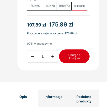
120x60
140x70
160x70
160x80
Pierwotna
Aktualna
175,89
zł
197,89
zł
cena
cena
Poprzednia najniższa cena:
175,89
zł
.
wynosiła:
wynosi:
9951 w magazynie
197,89 zł.
175,89 zł.
ilość
Dodaj do
Materac
koszyka
do
Łóżka
Piankowy
AERO
PREMIUM
LUX
160x80
x10
Opis
Informacje
Podobne
cm
produkty
Strefowy
Modułowy