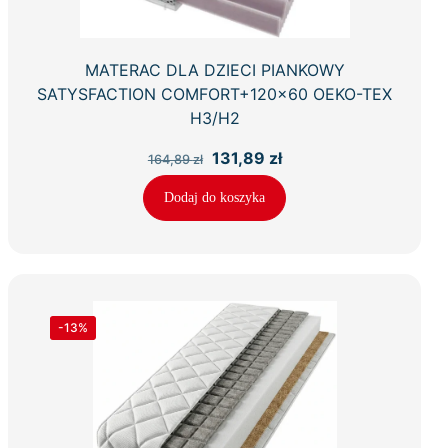
MATERAC DLA DZIECI PIANKOWY
SATYSFACTION COMFORT+120×60 OEKO-TEX
H3/H2
Pierwotna
Aktualna
131,89
zł
164,89
zł
cena
cena
wynosiła:
wynosi:
Dodaj do koszyka
164,89 zł.
131,89 zł.
-13%