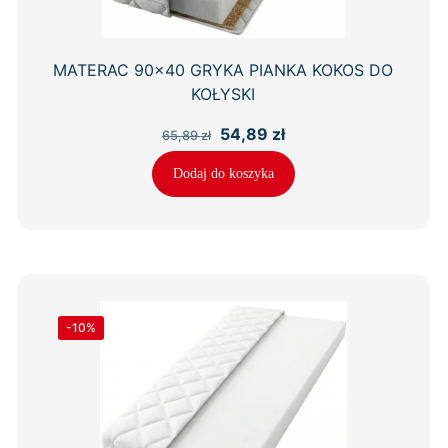
MATERAC 90×40 GRYKA PIANKA KOKOS DO
KOŁYSKI
Pierwotna
Aktualna
54,89
zł
65,89
zł
cena
cena
wynosiła:
wynosi:
Dodaj do koszyka
65,89 zł.
54,89 zł.
-10%