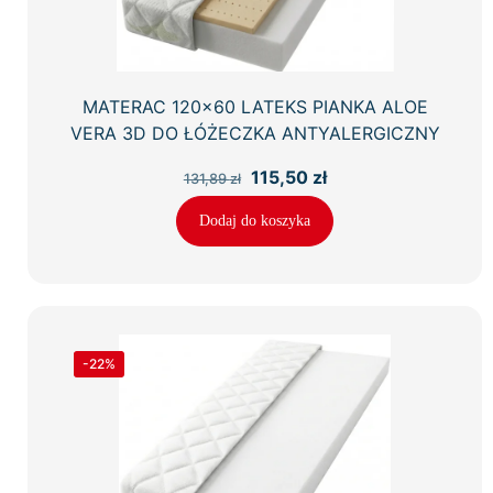
MATERAC 120×60 LATEKS PIANKA ALOE
VERA 3D DO ŁÓŻECZKA ANTYALERGICZNY
Pierwotna
Aktualna
115,50
zł
131,89
zł
cena
cena
wynosiła:
wynosi:
Dodaj do koszyka
131,89 zł.
115,50 zł.
-22%