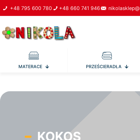
+48 795 600 780
+48 660 741 946
nikolasklep@
MATERACE
PRZEŚCIERADŁA
KOKOS