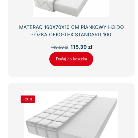
MATERAC 160X70X10 CM PIANKOWY H3 DO
ŁÓŻKA OEKO-TEX STANDARD 100
Pierwotna
Aktualna
115,39
zł
148,50
zł
cena
cena
wynosiła:
wynosi:
Dodaj do koszyka
148,50 zł.
115,39 zł.
-20%