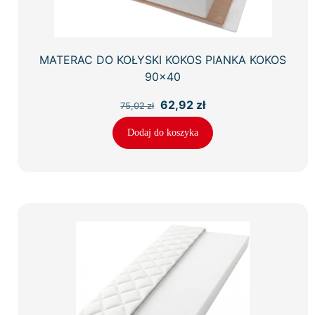
MATERAC DO KOŁYSKI KOKOS PIANKA KOKOS
90×40
Pierwotna
Aktualna
62,92
zł
75,02
zł
cena
cena
wynosiła:
wynosi:
Dodaj do koszyka
75,02 zł.
62,92 zł.