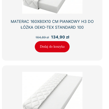
MATERAC 160X80X10 CM PIANKOWY H3 DO
ŁÓŻKA OEKO-TEX STANDARD 100
Pierwotna
Aktualna
134,90
zł
164,89
zł
cena
cena
wynosiła:
wynosi:
Dodaj do koszyka
164,89 zł.
134,90 zł.