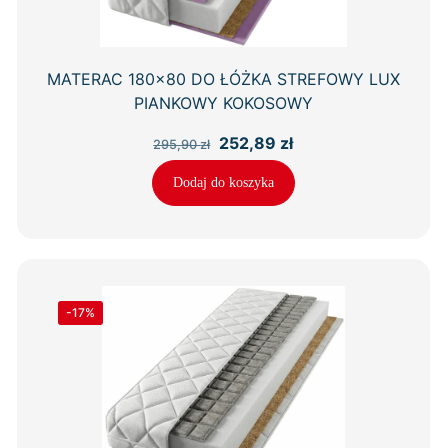
MATERAC 180×80 DO ŁÓŻKA STREFOWY LUX
PIANKOWY KOKOSOWY
Pierwotna
Aktualna
252,89
zł
295,90
zł
cena
cena
wynosiła:
wynosi:
Dodaj do koszyka
295,90 zł.
252,89 zł.
-17%