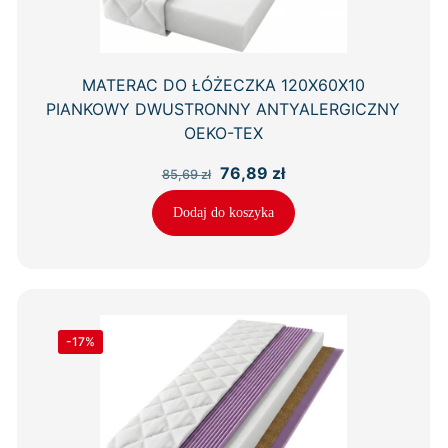
MATERAC DO ŁÓŻECZKA 120X60X10
PIANKOWY DWUSTRONNY ANTYALERGICZNY
OEKO-TEX
Pierwotna
Aktualna
76,89
zł
85,69
zł
cena
cena
wynosiła:
wynosi:
Dodaj do koszyka
85,69 zł.
76,89 zł.
-17%