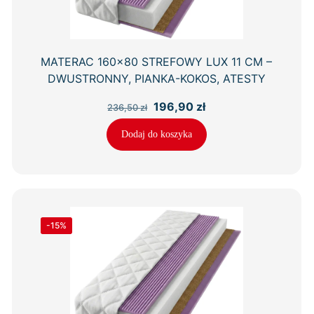
MATERAC 160×80 STREFOWY LUX 11 CM –
DWUSTRONNY, PIANKA-KOKOS, ATESTY
Pierwotna
Aktualna
196,90
zł
236,50
zł
cena
cena
wynosiła:
wynosi:
Dodaj do koszyka
236,50 zł.
196,90 zł.
-15%