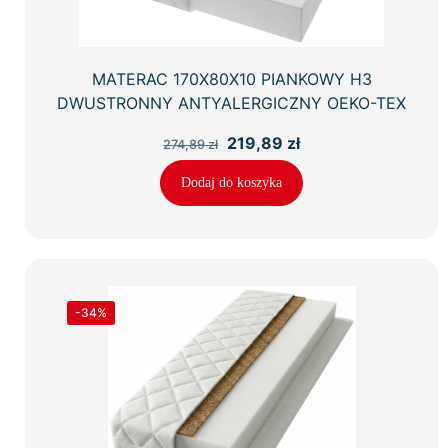
MATERAC 170X80X10 PIANKOWY H3
DWUSTRONNY ANTYALERGICZNY OEKO-TEX
Pierwotna
Aktualna
219,89
zł
274,89
zł
cena
cena
wynosiła:
wynosi:
Dodaj do koszyka
274,89 zł.
219,89 zł.
-34%