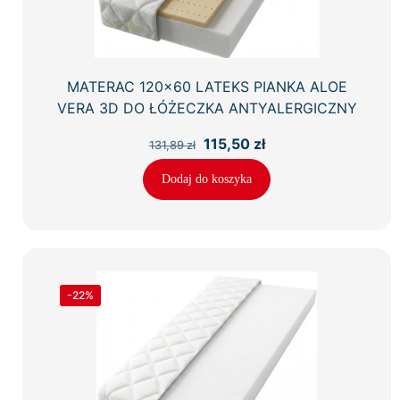
MATERAC 120×60 LATEKS PIANKA ALOE
VERA 3D DO ŁÓŻECZKA ANTYALERGICZNY
Pierwotna
Aktualna
115,50
zł
131,89
zł
cena
cena
wynosiła:
wynosi:
Dodaj do koszyka
131,89 zł.
115,50 zł.
-22%