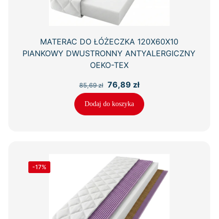
MATERAC DO ŁÓŻECZKA 120X60X10
PIANKOWY DWUSTRONNY ANTYALERGICZNY
OEKO-TEX
Pierwotna
Aktualna
76,89
zł
85,69
zł
cena
cena
wynosiła:
wynosi:
Dodaj do koszyka
85,69 zł.
76,89 zł.
-17%