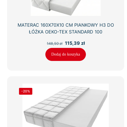
MATERAC 160X70X10 CM PIANKOWY H3 DO
ŁÓŻKA OEKO-TEX STANDARD 100
Pierwotna
Aktualna
115,39
zł
148,50
zł
cena
cena
wynosiła:
wynosi:
Dodaj do koszyka
148,50 zł.
115,39 zł.
-20%