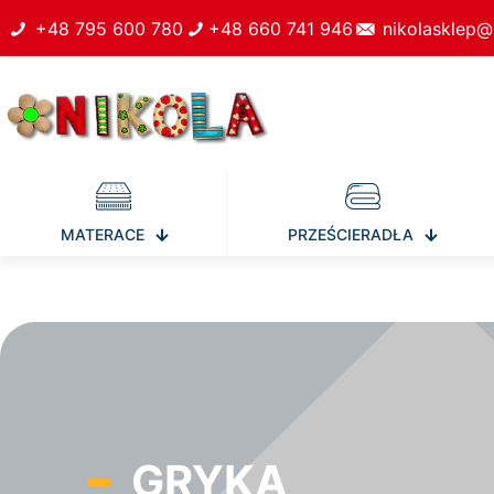
+48 795 600 780
+48 660 741 946
nikolasklep@
MATERACE
PRZEŚCIERADŁA
GRYKA