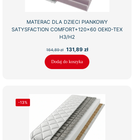
MATERAC DLA DZIECI PIANKOWY
SATYSFACTION COMFORT+120×60 OEKO-TEX
H3/H2
Pierwotna
Aktualna
131,89
zł
164,89
zł
cena
cena
wynosiła:
wynosi:
Dodaj do koszyka
164,89 zł.
131,89 zł.
-13%