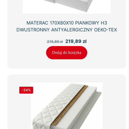
MATERAC 170X80X10 PIANKOWY H3
DWUSTRONNY ANTYALERGICZNY OEKO-TEX
Pierwotna
Aktualna
219,89
zł
274,89
zł
cena
cena
wynosiła:
wynosi:
Dodaj do koszyka
274,89 zł.
219,89 zł.
-34%