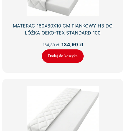
MATERAC 160X80X10 CM PIANKOWY H3 DO
ŁÓŻKA OEKO-TEX STANDARD 100
Pierwotna
Aktualna
134,90
zł
164,89
zł
cena
cena
wynosiła:
wynosi:
Dodaj do koszyka
164,89 zł.
134,90 zł.