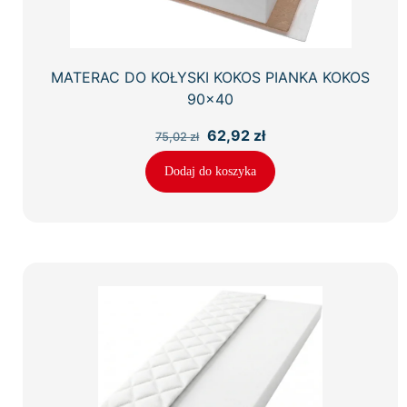
MATERAC DO KOŁYSKI KOKOS PIANKA KOKOS
90×40
Pierwotna
Aktualna
62,92
zł
75,02
zł
cena
cena
wynosiła:
wynosi:
Dodaj do koszyka
75,02 zł.
62,92 zł.