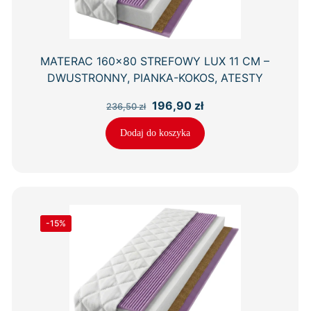
MATERAC 160×80 STREFOWY LUX 11 CM –
DWUSTRONNY, PIANKA-KOKOS, ATESTY
Pierwotna
Aktualna
196,90
zł
236,50
zł
cena
cena
wynosiła:
wynosi:
Dodaj do koszyka
236,50 zł.
196,90 zł.
-15%