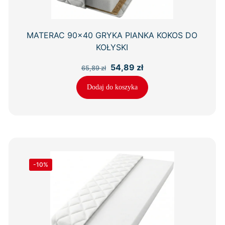
MATERAC 90×40 GRYKA PIANKA KOKOS DO
KOŁYSKI
Pierwotna
Aktualna
54,89
zł
65,89
zł
cena
cena
wynosiła:
wynosi:
Dodaj do koszyka
65,89 zł.
54,89 zł.
-10%