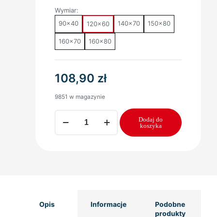
Wymiar:
90x40
140x70
150x80
120x60
160x70
160x80
108,90
zł
9851 w magazynie
ilość
Dodaj do
Materac
koszyka
do
Łóżeczka
Piankowy
Strefowy
120x60
x10
cm
Opis
Informacje
Podobne
produkty