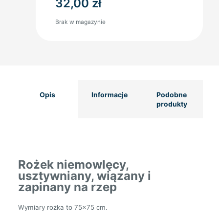
32,00
zł
Brak w magazynie
Opis
Informacje
Podobne
produkty
Rożek niemowlęcy,
usztywniany, wiązany i
zapinany na rzep
Wymiary rożka to 75×75 cm.