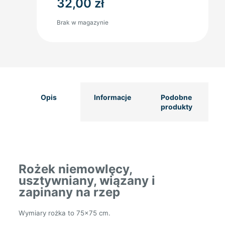
32,00
zł
Brak w magazynie
Opis
Informacje
Podobne
produkty
Rożek niemowlęcy,
usztywniany, wiązany i
zapinany na rzep
Wymiary rożka to 75×75 cm.