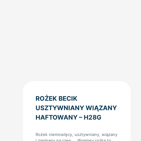
ROŻEK BECIK
USZTYWNIANY WIĄZANY
HAFTOWANY – H28G
Rożek niemowlęcy, usztywniany, wiązany
i zapinany na rzep Wymiary rożka to