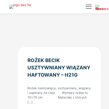
ROŻEK BECIK
USZTYWNIANY WIĄZANY
HAFTOWANY – H21G
Rożek niemowlęcy, usztywniany, wiązany
i zapinany na rzep Wymiary rożka to
75×75 cm. Materiały z których
[…]