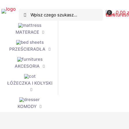
+48 795 600 780
+48 660 741 946
nikolasklep@
0,00 z
0
MATERACE
PRZEŚCIERADŁA
AKCESORIA
ŁÓŻECZKA I KOŁYSKI
KOMODY