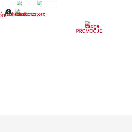
onet.eu
0
ł
PROMOCJE