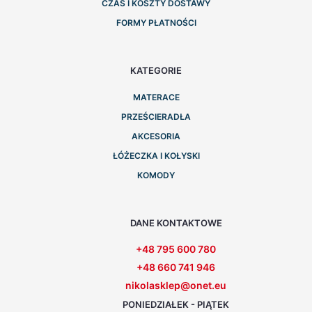
CZAS I KOSZTY DOSTAWY
FORMY PŁATNOŚCI
KATEGORIE
MATERACE
PRZEŚCIERADŁA
AKCESORIA
ŁÓŻECZKA I KOŁYSKI
KOMODY
DANE KONTAKTOWE
+48 795 600 780
+48 660 741 946
nikolasklep@onet.eu
PONIEDZIAŁEK - PIĄTEK