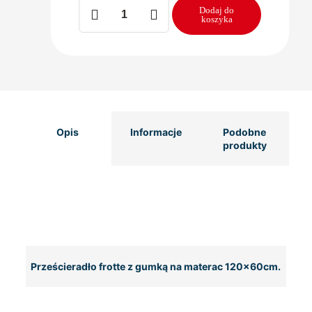
ilość
Dodaj do
Prześcieradło
koszyka
frotte
z
gumką
na
materac
120x60
-
różowy
Opis
Informacje
Podobne
produkty
Prześcieradło frotte z gumką na materac 120x60cm.