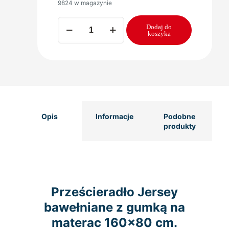
9824 w magazynie
34,90 zł.
32,90 zł.
ilość
Dodaj do
PRZEŚCIERADŁO
koszyka
BAWEŁNA
JERSEY
160x80-
niebieski
Opis
Informacje
Podobne
produkty
Prześcieradło Jersey
bawełniane z gumką na
materac 160×80 cm.